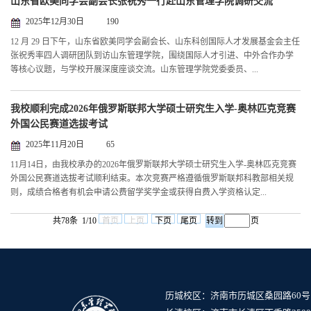
山东省欧美同学会副会长张祝秀一行赴山东管理学院调研交流
2025年12月30日
190
12 月 29 日下午，山东省欧美同学会副会长、山东科创国际人才发展基金会主任
张祝秀率四人调研团队到访山东管理学院，围绕国际人才引进、中外合作办学
等核心议题，与学校开展深度座谈交流。山东管理学院党委委员、...
我校顺利完成2026年俄罗斯联邦大学硕士研究生入学-奥林匹克竞赛
外国公民赛道选拔考试
2025年11月20日
65
11月14日，由我校承办的2026年俄罗斯联邦大学硕士研究生入学-奥林匹克竞赛
外国公民赛道选拔考试顺利结束。本次竞赛严格遵循俄罗斯联邦科教部相关规
则，成绩合格者有机会申请公费留学奖学金或获得自费入学资格认定...
共78条 1/10
首页
上页
下页
尾页
页
历城校区：济南市历城区桑园路60号