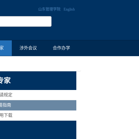
山东管理学院
English
家
涉外会议
合作办学
专家
聘请规定
请指南
常用下载