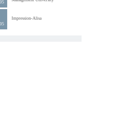
.05
0
Impression-Alisa
.05