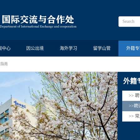
闻中心
因公出境
海外学习
留学山管
外籍专
请指南
外籍
>> 
>>聘
>> 