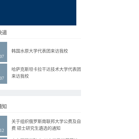
快递
6
韩国水原大学代表团来访我校
.07
6
哈萨克斯坦卡拉干达技术大学代表团
来访我校
.07
通知
3
关于组织俄罗斯南联邦大学公费及自
费 硕士研究生遴选的通知
.12