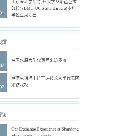
山东管理学院-加州大学圣塔芭芭拉
6
分校(SDMU-UC Santa Barbara)本科
.01
学位直录项目
报道
6
韩国水原大学代表团来访我校
.07
6
哈萨克斯坦卡拉干达技术大学代表团
来访我校
.07
专访
0
Our Exchange Experience at Shandong
Management University