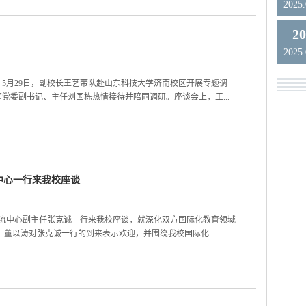
2025
2
2025
5月29日，副校长王艺带队赴山东科技大学济南校区开展专题调
党委副书记、主任刘国栋热情接待并陪同调研。座谈会上，王...
中心一行来我校座谈
交流中心副主任张克诚一行来我校座谈，就深化双方国际化教育领域
董以涛对张克诚一行的到来表示欢迎，并围绕我校国际化...