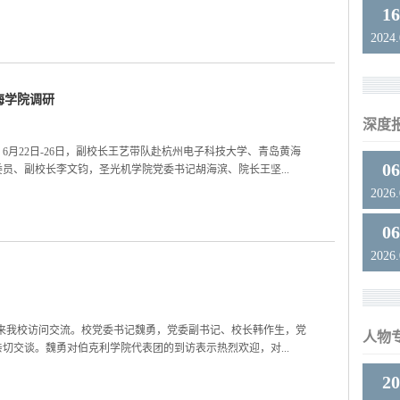
1
2024
海学院调研
深度
月22日-26日，副校长王艺带队赴杭州电子科技大学、青岛黄海
0
员、副校长李文钧，圣光机学院党委书记胡海滨、院长王坚...
2026
0
2026
团来我校访问交流。校党委书记魏勇，党委副书记、校长韩作生，党
人物
切交谈。魏勇对伯克利学院代表团的到访表示热烈欢迎，对...
2