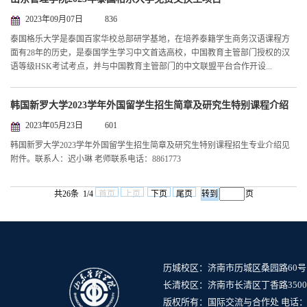
2023年09月07日
836
泰国格乐大学是泰国百家华校总部研学基地，在培养泰籍学生商务汉语课程方
面有28年的历史，是泰国学生学习中文首选高校，中国教育主管部门授权的汉
语等级HSK考试考点，并与中国教育主管部门的中文联盟平台合作开设...
韩国新罗大学2023学年外国留学生招生简章及研究生特别课程介绍
2023年05月23日
601
​韩国新罗大学2023学年外国留学生招生简章及研究生特别课程招生专业介绍见
附件。联系人：迟小琳 老师联系电话：8861773
共26条 1/4
首页
上页
下页
尾页
页
历城校区：济南市历城区桑园路60号
长清校区：济南市长清区丁香路3500
版权所有：国际交流与合作处 电话：0531